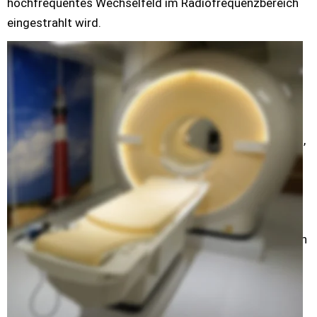
hochfrequentes Wechselfeld im Radiofrequenzbereich 
eingestrahlt wird.
Durch einen leistungsfähigen Computer werden die 
Signale ausgewertet und präzise Schnittbilder der zu 
untersuchenden Körperregion erstellt.
Die MRT arbeitet nicht mit Röntgenstrahlen! In unserer 
Praxis stehen drei Kernspintomographen zur Verfügung, 
einer mit einer kurzen Tunnellänge und einer kurzen 
weiten Eingangsöffnung, was die Untersuchung von 
Patienten mit Platzangst oder die Untersuchung von 
Kindern erleichtert. Der eigentliche Durchmesser des 
Magneten beträgt bei den zwei neu installierten Geräten 
70 cm und bei dem dritten Gerät 60 cm.
Zu den etablierten Untersuchungen gehören die 
Darstellungen: